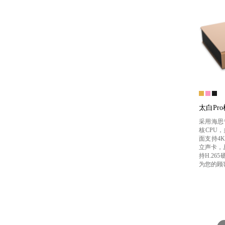
太白Pr
采用海思
核CPU，
面支持4K
立声卡，
持H.2
为您的顾